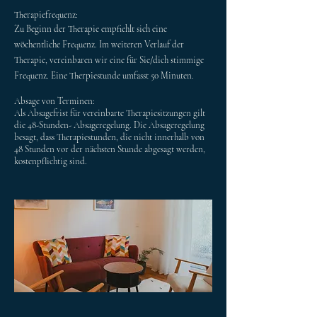
Therapiefrequenz
:
Zu Beginn der Therapie empfiehlt sich eine
wöchentliche Frequenz. Im weiteren Verlauf der
Therapie, vereinbaren wir eine für Sie/dich stimmige
Frequenz.
Eine Therpiestunde umfasst 50 Minuten.
A
bsage von Terminen:
Als Absagefrist für vereinbarte Therapiesitzungen gilt
die 48-Stunden- Absageregelung.
Die Absageregelung
besagt, dass Therapiestunden, die nicht innerhalb von
48 Stunden vor der nächsten Stunde abgesagt werden,
kostenpflichtig sind.