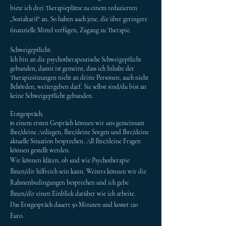
biete ich drei Therapieplätze zu einem reduzierten
„Sozialtarif“ an. So haben auch jene, die über geringere
finanzielle Mittel verfügen, Zugang zu Therapie.
Schweigepflicht:
Ich bin an die
psychotherapeutische Schweigepflicht
gebunden, damit ist gemeint, dass ich Inhalte der
Therapiesitzungen nicht an dritte Personen, auch nicht
Behörden, weitergeben darf. Sie selbst sind/du bist an
keine Schweigepflicht gebunden.
Erstgespräch:
n einem ersten Gespräch können wir uns gemeinsam
I
Ihre/deine Anliegen, Ihre/deine Sorgen und Ihre/deine
aktuelle Situation besprechen. All Ihre/deine Fragen
können gestellt werden.
Wir können klären, ob und wie Psychotherapie
Ihnen/dir hilfreich sein kann. Weiters können
wir die
Rahmenbedingungen besprechen und ich gebe
Ihnen/dir einen Einblick darüber wie ich arbeite.
Das Erstgespräch dauert 50 Minuten und kostet 120
Euro.