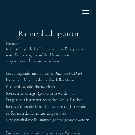
Rahmenbedingungen
Honorar
:
ch bitte Sie/dich das Honorar von 120 Euro jeweils,
I
unter Einhaltung der auf der Hono
rarnote
ausgewiesenen Frist, zu überweisen.
Bei vorliegender medizinischer Diagnose (ICD 10)
können die Kosten teilweise durch Ihre/deine
Krankenkasse oder Ihren/deinen
Sozialversicherungsträger erstattet werden. Im
Erstgespräch klären wir gerne die Details. Darüber
hinaus können die Behandlungskosten am Jahresende
im Rahmen des Lohnsteuerausgleichs als
außergewöhnliche Belastungen geltend gemacht werden.
Für Personen in finanziell schwierigen Situationen